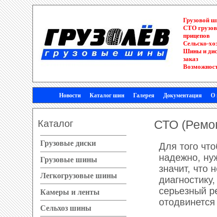
Грузовой 
СТО грузов
прицепов
Сельско-хо
Шины и диск
заказ
Возможност
Новости
Каталог шин
Галерея
Документация
О
Каталог
СТО (Ремо
Грузовые диски
Для того чт
надежно, нуж
Грузовые шины
значит, что
Легкогрузовые шины
диагностику
серьезный р
Камеры и ленты
отодвинется
Сельхоз шины