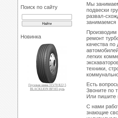
Мы занимаем
Поиск по сайту
подвески гр
развал-схож
занимаемся 
Производим
Новинка
ремонт турб
качества по
автомобилей,
легких комм
экскаваторов
техники, стр
коммунально
Есть вопрос
Грузовая шина 315/70 R22,5
BLACKLION BF165 руль
Звоните по 
Или пишите 
С нами рабо
знающие сво