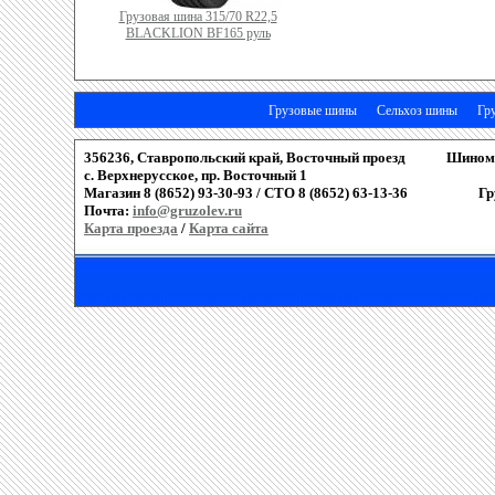
Грузовая шина 315/70 R22,5
BLACKLION BF165 руль
Грузовые шины
Сельхоз шины
Гр
356236, Ставропольский край, Восточный проезд
Шиномо
c. Верхнерусское, пр. Восточный 1
Магазин 8 (8652) 93-30-93 / СТО 8 (8652) 63-13-36
Гр
Почта:
info@gruzolev.ru
Карта проезда
/
Карта сайта